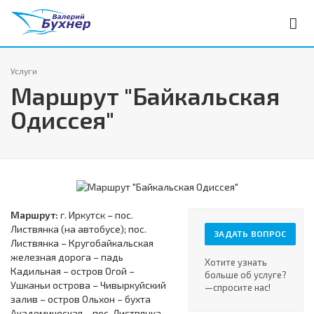
Услуги
Маршрут "Байкальская
Одиссея"
Маршрут:
г. Иркутск – пос.
Листвянка (на автобусе); пос.
ЗАДАТЬ ВОПРОС
Листвянка – Кругобайкальская
железная дорога – падь
Хотите узнать
Кадильная – остров Огой –
больше об услуге?
Ушканьи острова – Чивыркуйский
—спросите нас!
залив – остров Ольхон – бухта
Академическая – пос. Листвянка